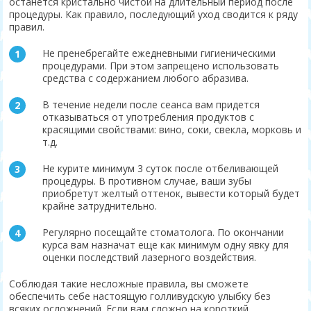
останется кристально чистой на длительный период после
процедуры. Как правило, последующий уход сводится к ряду
правил.
Не пренебрегайте ежедневными гигиеническими
процедурами. При этом запрещено использовать
средства с содержанием любого абразива.
В течение недели после сеанса вам придется
отказываться от употребления продуктов с
красящими свойствами: вино, соки, свекла, морковь и
т.д.
Не курите минимум 3 суток после отбеливающей
процедуры. В противном случае, ваши зубы
приобретут желтый оттенок, вывести который будет
крайне затруднительно.
Регулярно посещайте стоматолога. По окончании
курса вам назначат еще как минимум одну явку для
оценки последствий лазерного воздействия.
Соблюдая такие несложные правила, вы сможете
обеспечить себе настоящую голливудскую улыбку без
всяких осложнений. Если вам сложно на короткий