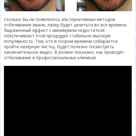
Сколько бы ни появлялось альтернативных методов
отбеливания эмали, лазер будет цениться во все времена.
Выраженный эффект с минимумом недостатков
обеспечивают этой процедуре стабильно высокую
популярность. Тем, кто в скором времени собирается
пройти лазерную чистку, будет полезно посмотреть
заключительное видео. В ролике показано, как проводят
отбеливание в профессиональных клиниках.