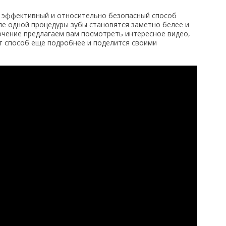
, эффективный и относительно безопасный способ
ле одной процедуры зубы становятся заметно белее и
лючение предлагаем вам посмотреть интересное видео,
т способ еще подробнее и поделится своими