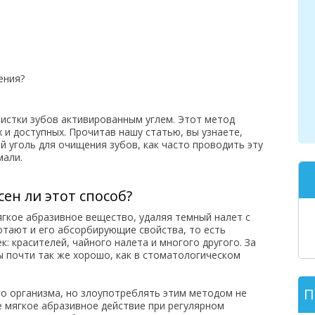
ения?
чистки зубов активированным углем. Этот метод
 и доступных. Прочитав нашу статью, вы узнаете,
 уголь для очищения зубов, как часто проводить эту
мали.
сен ли этот способ?
ягкое абразивное вещество, удаляя темный налет с
тают и его абсорбирующие свойства, то есть
: красителей, чайного налета и многого другого. За
ы почти так же хорошо, как в стоматологическом
П
о организма, но злоупотреблять этим методом не
е мягкое абразивное действие при регулярном