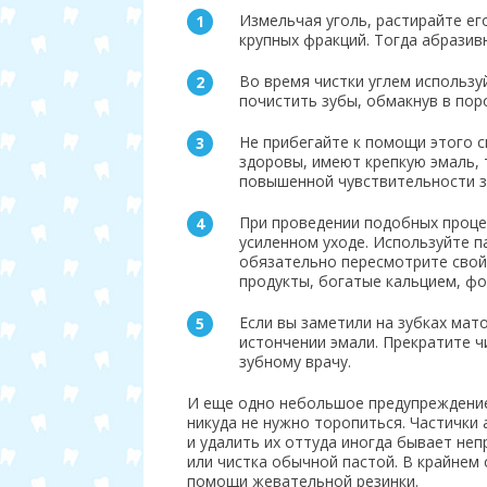
Измельчая уголь, растирайте ег
крупных фракций. Тогда абразив
Во время чистки углем использу
почистить зубы, обмакнув в пор
Не прибегайте к помощи этого с
здоровы, имеют крепкую эмаль,
повышенной чувствительности зу
При проведении подобных процед
усиленном уходе. Используйте 
обязательно пересмотрите свой
продукты, богатые кальцием, ф
Если вы заметили на зубках мато
истончении эмали. Прекратите чи
зубному врачу.
И еще одно небольшое предупреждение:
никуда не нужно торопиться. Частички
и удалить их оттуда иногда бывает не
или чистка обычной пастой. В крайнем 
помощи жевательной резинки.