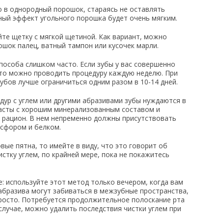
о в однородный порошок, стараясь не оставлять
ный эффект угольного порошка будет очень мягким.
йте щетку с мягкой щетиной. Как вариант, можно
ошок палец, ватный тампон или кусочек марли.
пособа слишком часто. Если зубы у вас совершенно
 то можно проводить процедуру каждую неделю. При
бов лучше ограничиться одним разом в 10-14 дней.
ур с углем или другими абразивами зубы нуждаются в
пасты с хорошим минерализованным составом и
 рацион. В нем непременно должны присутствовать
осфором и белком.
вые пятна, то имейте в виду, что это говорит об
стку углем, по крайней мере, пока не покажитесь
 используйте этот метод только вечером, когда вам
 абразива могут забиваться в межзубные пространства,
просто. Потребуется продолжительное полоскание рта
случае, можно удалить последствия чистки углем при