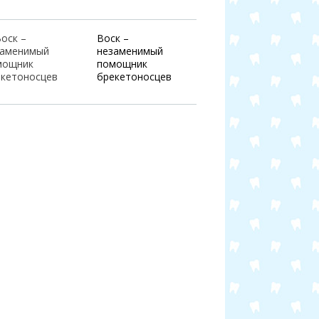
Воск –
незаменимый
помощник
брекетоносцев