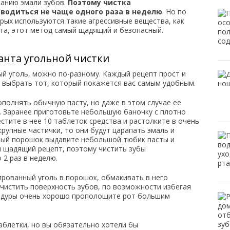
ранию эмали зубов.
Поэтому чистка
водиться не чаще одного раза в неделю
. Но по
орых используются такие агрессивные вещества, как
та, этот метод самый щадящий и безопасный.
анта угольной чистки
ый уголь, можно по-разному. Каждый рецепт прост и
 выбрать тот, который покажется вас самым удобным.
полнять обычную пасту, но даже в этом случае ее
. Заранее приготовьте небольшую баночку с плотно
тите в нее 10 таблеток средства и растолките в очень
крупные частички, то они будут царапать эмаль и
ный порошок выдавите небольшой тюбик пасты и
 щадящий рецепт, поэтому чистить зубы
2 раз в неделю.
рованный уголь в порошок, обмакивать в него
чистить поверхность зубов, по возможности избегая
цедуры очень хорошо прополощите рот большим
таблетки, но вы обязательно хотели бы