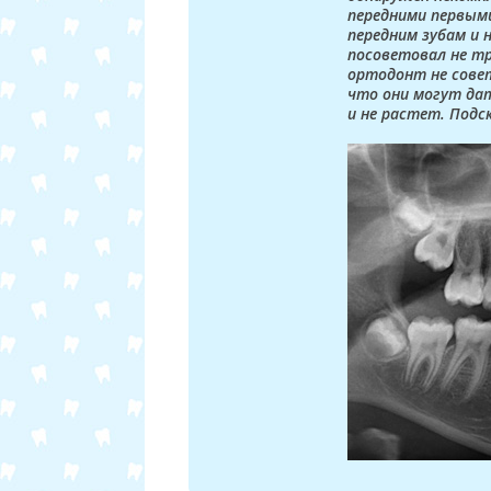
передними первыми
передним зубам и 
посоветовал не тро
ортодонт не сове
что они могут дат
и не растет. Под