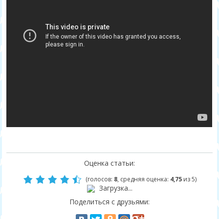
Оценка статьи:
(голосов:
8
, средняя оценка:
4,75
из 5)
Загрузка...
Поделиться с друзьями: