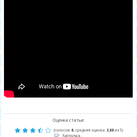
Оценка статьи:
(голосов:
8
, средняя оценка:
3,88
из 5)
Загрузка...