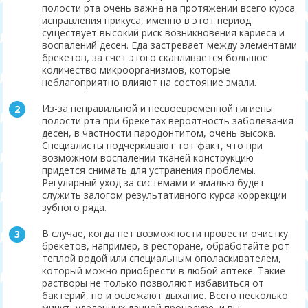
полости рта очень важна на протяжении всего курса
исправления прикуса, именно в этот период
существует высокий риск возникновения кариеса и
воспалений десен. Еда застревает между элементами
брекетов, за счет этого скапливается большое
количество микроорганизмов, которые
неблагоприятно влияют на состояние эмали.
Из-за неправильной и несвоевременной гигиены
полости рта при брекетах вероятность заболевания
десен, в частности пародонтитом, очень высока.
Специалисты подчеркивают тот факт, что при
возможном воспалении тканей конструкцию
придется снимать для устранения проблемы.
Регулярный уход за системами и эмалью будет
служить залогом результативного курса коррекции
зубного ряда.
В случае, когда нет возможности провести очистку
брекетов, например, в ресторане, обработайте рот
теплой водой или специальным ополаскивателем,
который можно приобрести в любой аптеке. Такие
растворы не только позволяют избавиться от
бактерий, но и освежают дыхание. Всего несколько
минут, уделенных данной процедуре, и вы